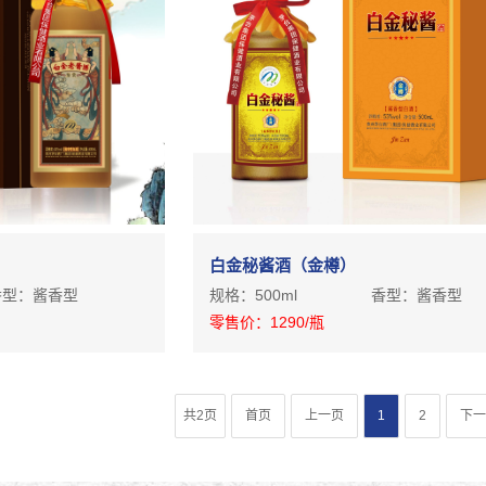
白金秘酱酒（金樽）
香型：
酱香型
规格：
500ml
香型：
酱香型
零售价：
1290
/瓶
共2页
首页
上一页
1
2
下