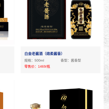
白金老酱酒（绵柔酱香）
规格：
500ml
香型：
酱香型
零售价：
1469
/瓶