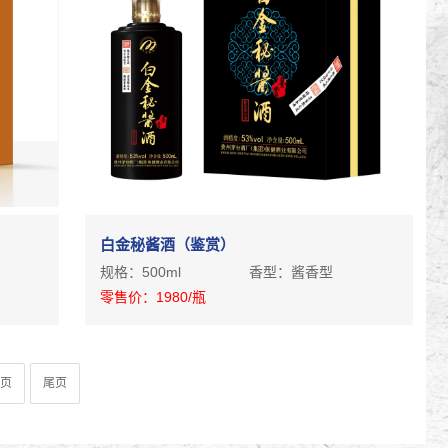
白金秘酱酒（鉴赏）
规格：
500ml
香型：
酱香型
零售价：
1980
/瓶
一页
尾页