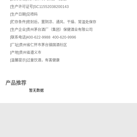
[生产许可证号]SC11552038200143
[生产日期]见喷码
[贮存条件]密封后，置阴凉、通风、干燥、常温处保存
[生产企业]贵州茅台酒厂（集团）保健酒业有限公司
[联系电话]400-622-9988 400-620-9996
[厂址]贵州省仁怀市茅台镇国酒社区
[产地]贵州省遵义市
[温馨提示]过量饮酒，有害健康
产品推荐
暂无数据