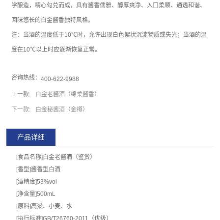
学酿造，精心勾兑而成，具有酱香儒雅、醇厚爽净、入口柔顺、通透和谐、
回味悠长的白金酱香独特风格。
注：当酒的温度低于10℃时，允许出现白色絮状沉淀物质或失光；当酒的温
度在10℃以上时应逐渐恢复正常。
咨询热线：
400-622-9988
上一款:
白金老酱酒（绵柔酱香）
下一款:
白金秘酱酒（金樽）
产品详细
[食品名称]白金老酱酒（鉴赏）
[香型]酱香型白酒
[酒精度]53%vol
[净含量]500mL
[原料]高粱、小麦、水
[执行标准]GB/T26760-2011（优级）