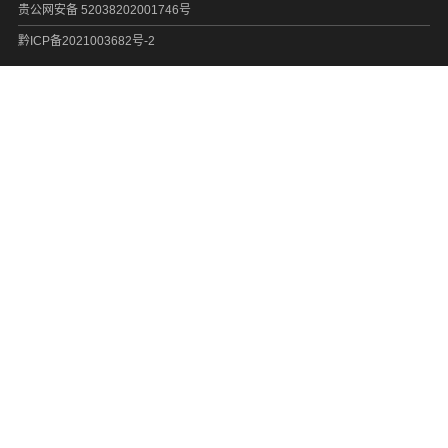
贵公网安备 52038202001746号
黔ICP备2021003682号-2