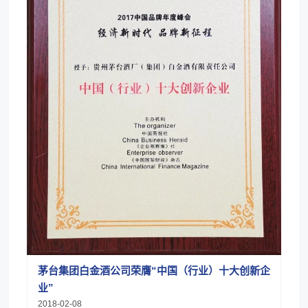
茅台集团白金酒公司荣膺“中国（行业）十大创新企
业”
2018-02-08