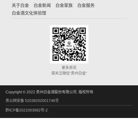
关于白金
白金新闻
白金家族
白金服务
白金酒文化体验馆
更多资讯
请关注微信“贵州白金”
Copyright © 2022 贵州白金酒股份有限公司 版权所有
贵公网安备 52038202001746号
黔ICP备2021003682号-2