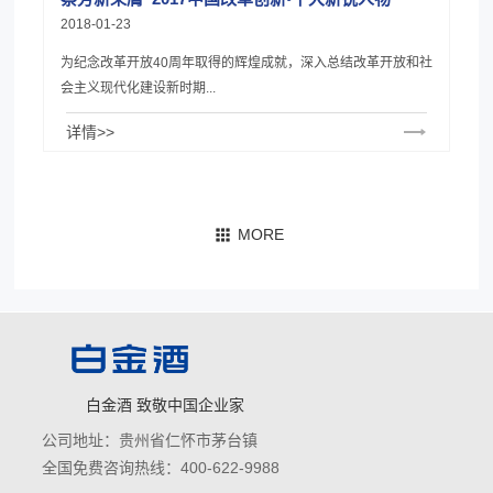
2018-01-23
为纪念改革开放40周年取得的辉煌成就，深入总结改革开放和社
会主义现代化建设新时期...
详情>>
白金酒 致敬中国企业家
公司地址：贵州省仁怀市茅台镇
全国免费咨询热线：400-622-9988