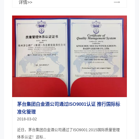
详情>>
茅台集团白金酒公司通过ISO9001认证 推行国际标
准化管理
2018-03-02
近日，茅台集团白金酒公司通过了ISO9001:2015国际质量管理
体系认证！这标...