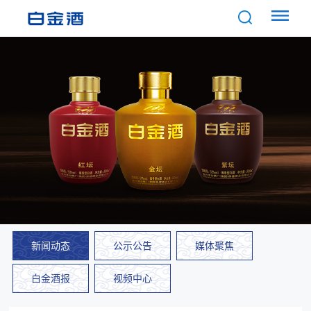
新闻动态
公示公告
媒体聚焦
白金酒报
视频中心