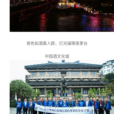
夜色如酒熏人醉，灯光璀璨夜茅台
中国酒文化城