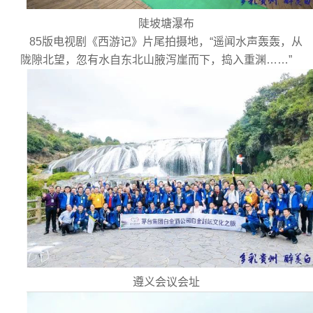
陡坡塘瀑布
85版电视剧《西游记》片尾拍摄地，“遥闻水声轰轰，从
陇隙北望，忽有水自东北山腋泻崖而下，捣入重渊……”
遵义会议会址