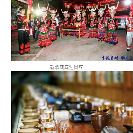
载歌载舞迎贵宾