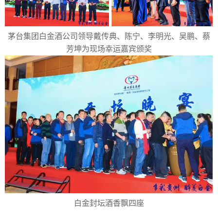
茅台集团白金酒公司领导戴传典、陈宁、李明光、吴鹏、蔡
芳坤为现场幸运嘉宾颁奖
白金封坛酒香飘四座