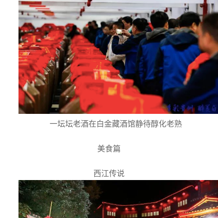
一坛坛老酒在白金藏酒馆静待醇化老熟
美食篇
西江传说