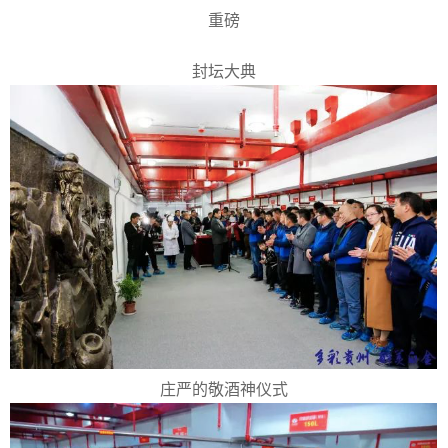
重磅
封坛大典
庄严的敬酒神仪式