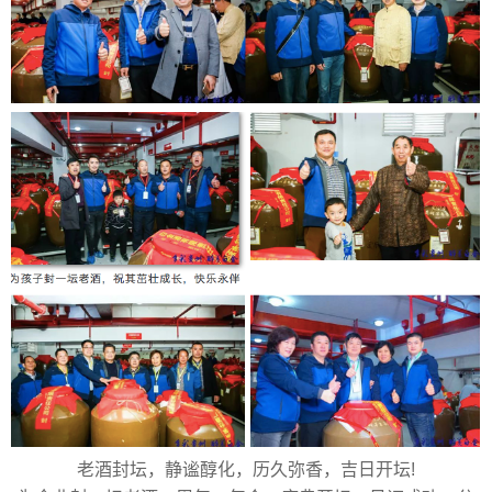
老酒封坛，静谧醇化，历久弥香，吉日开坛!