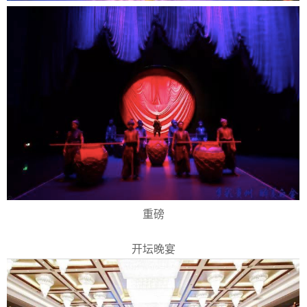
重磅
开坛晚宴