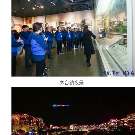
茅台镇夜景