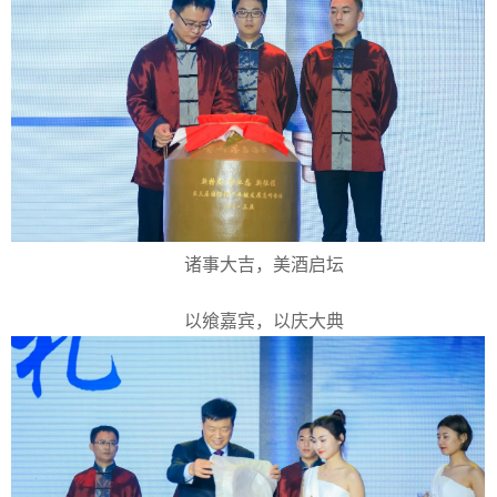
诸事大吉，美酒启坛
以飨嘉宾，以庆大典