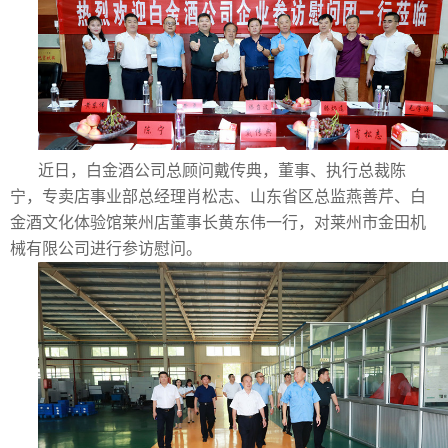
近日，白金酒公司总顾问戴传典，董事、执行总裁陈
宁，专卖店事业部总经理肖松志、山东省区总监燕善芹、白
金酒文化体验馆莱州店董事长黄东伟一行，对莱州市金田机
械有限公司进行参访慰问。