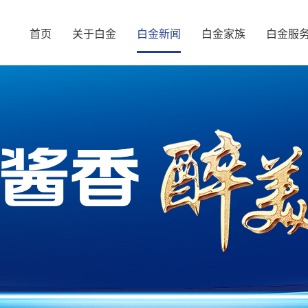
首页
关于白金
白金新闻
白金家族
白金服