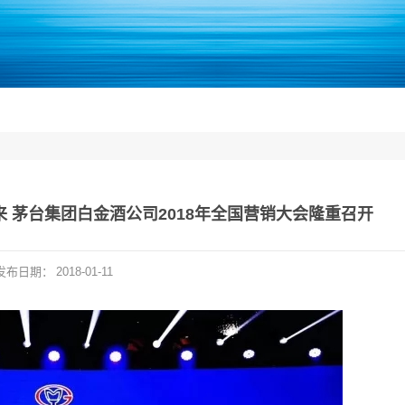
来 茅台集团白金酒公司2018年全国营销大会隆重召开
发布日期：
2018-01-11