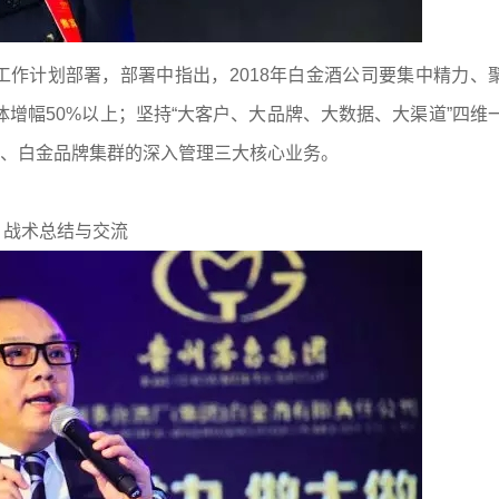
工作计划部署，部署中指出，2018年白金酒公司要集中精力、
整体增幅50%以上；坚持“大客户、大品牌、大数据、大渠道”四维
、白金品牌集群的深入管理三大核心业务。
战术总结与交流