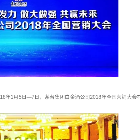
18年1月5日—7日，茅台集团白金酒公司2018年全国营销大会