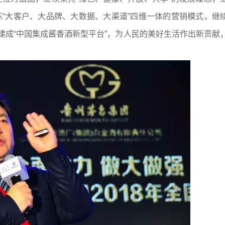
“大客户、大品牌、大数据、大渠道”四维一体的营销模式，继
建成“中国集成酱香酒新型平台”，为人民的美好生活作出新贡献