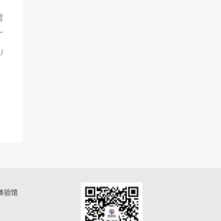
需
丁
/
体验馆