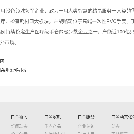
耐用设备领域领军企业，致力于用人类智慧的结晶服务于人类的
疗、检查耗材四大板块，并战略定位于高端一次性PVC手套、
例持续稳定生产医疗级手套的极少数企业之一，产能近100亿只
外市场。
团
问莱州梁郭机械
白金新闻
白金家族
白金服务
白金酒文化
新闻动态
重点产品
企业参访
动态
公示公告
封坛酒系列
封坛大典
市场覆盖