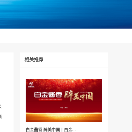
相关推荐
公
领
白金酱香 醉美中国丨白金...