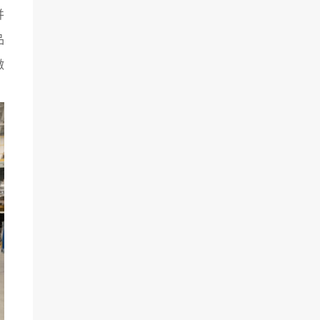
并
品
做