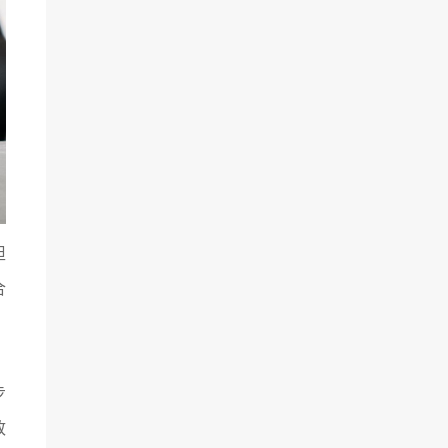
担
合
步
致