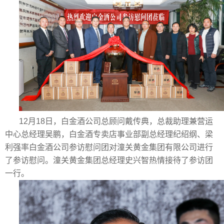
12月18日，白金酒公司总顾问戴传典，总裁助理兼营运
中心总经理吴鹏，白金酒专卖店事业部副总经理纪绍纲、梁
利强率白金酒公司参访慰问团对潼关黄金集团有限公司进行
了参访慰问。潼关黄金集团总经理史兴智热情接待了参访团
一行。