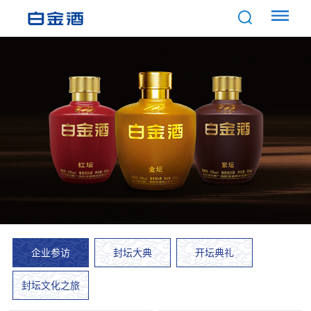
企业参访
封坛大典
开坛典礼
封坛文化之旅