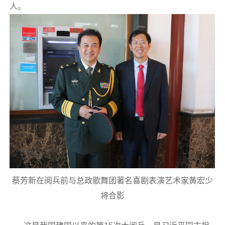
人。
蔡芳新在阅兵前与总政歌舞团著名喜剧表演艺术家黄宏少
将合影