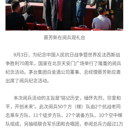
蔡芳新在阅兵观礼台
9月3日，为纪念中国人民抗日战争暨世界反法西斯战
争胜利70周年，国家在北京天安门广场举行了隆重的阅兵
纪念活动。茅台集团白金酒公司董事、总经理蔡芳新应邀
出席了阅兵纪念活动。
本次阅兵活动的主旨是“铭记历史，缅怀先烈，珍爱和
平，开创未来”。此次阅兵50个方（梯）队由2个抗战老同
志乘车方队、11个徒步方队、27个装备方队、10个空中梯
队组成，另抽组联合军乐团和合唱团，参阅总兵力超过1万