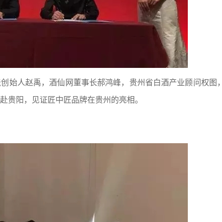
坛创始人赵禹，酒仙网董事长郝鸿峰，贵州省白酒产业顾问权图
赴贵阳，见证匠中匠品牌在贵州的亮相。