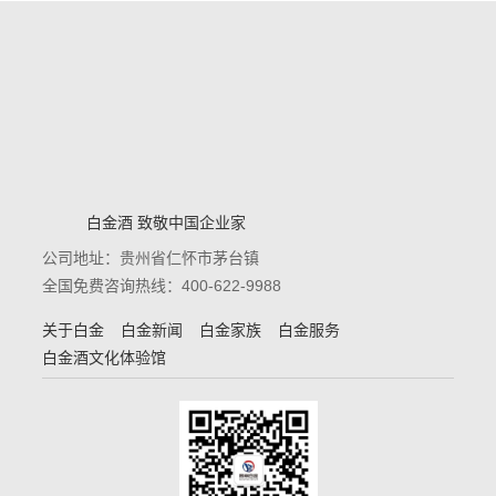
白金酒 致敬中国企业家
公司地址：贵州省仁怀市茅台镇
全国免费咨询热线：400-622-9988
关于白金
白金新闻
白金家族
白金服务
白金酒文化体验馆