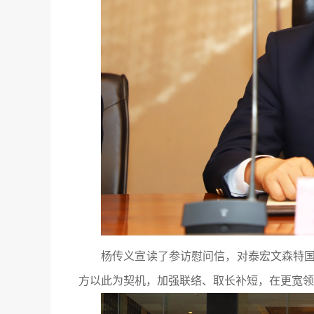
杨传义宣读了参访慰问信，对泰宏文森特
方以此为契机，加强联络、取长补短，在更宽领