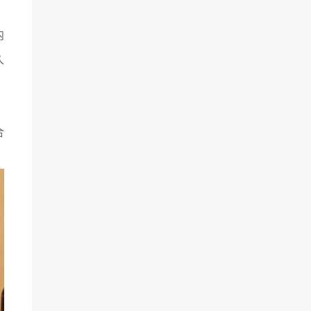
，
内
久
合