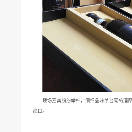
现场嘉宾纷纷举杯，细细品味茅台葡萄酒
绝口。