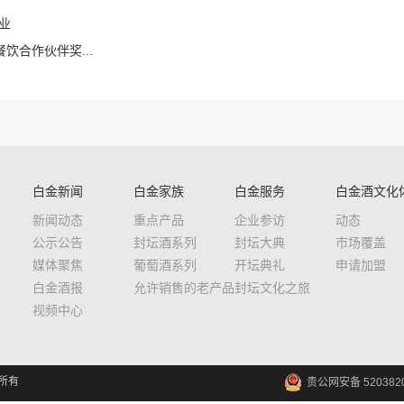
开业
饮合作伙伴奖...
白金新闻
白金家族
白金服务
白金酒文化
新闻动态
重点产品
企业参访
动态
公示公告
封坛酒系列
封坛大典
市场覆盖
媒体聚焦
葡萄酒系列
开坛典礼
申请加盟
白金酒报
允许销售的老产品
封坛文化之旅
视频中心
权所有
贵公网安备 5203820