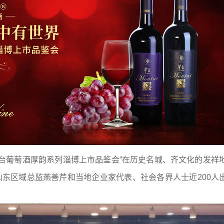
茅台葡萄酒厚韵系列淄博上市品鉴会”在历史名城、齐文化的发祥
东区域总监燕善芹和当地企业家代表、社会各界人士近200人