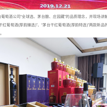
葡萄酒公司“全球选、茅台酿、庄园藏”的品质理念，并现场讲
红葡萄酒(厚韵臻选)”、“茅台干红葡萄酒(厚韵特选)”两款新品
。