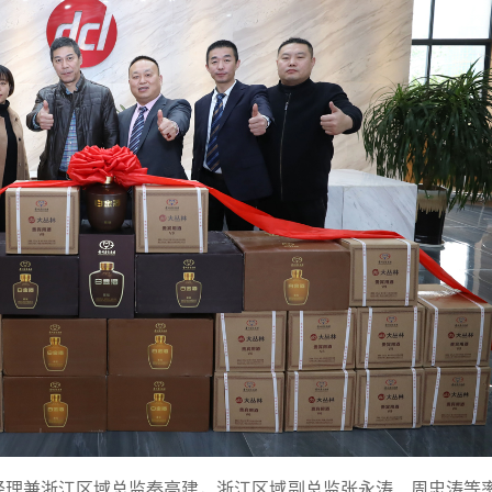
总经理兼浙江区域总监秦高建，浙江区域副总监张永涛、周忠涛等