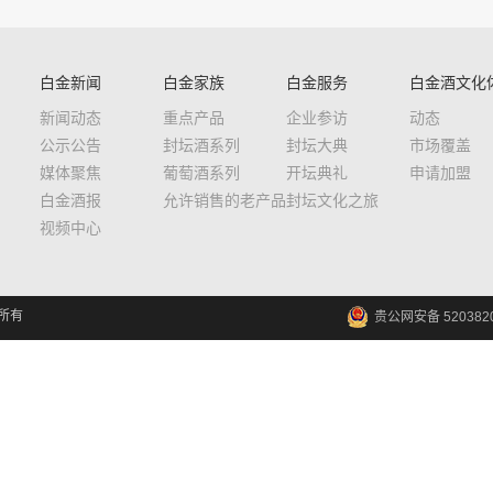
白金新闻
白金家族
白金服务
白金酒文化
新闻动态
重点产品
企业参访
动态
公示公告
封坛酒系列
封坛大典
市场覆盖
媒体聚焦
葡萄酒系列
开坛典礼
申请加盟
白金酒报
允许销售的老产品
封坛文化之旅
视频中心
权所有
贵公网安备 5203820