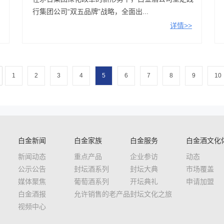
行集团公司“双五品牌”战略，全面出...
详情>>
1
2
3
4
5
6
7
8
9
10
白金新闻
白金家族
白金服务
白金酒文化
新闻动态
重点产品
企业参访
动态
公示公告
封坛酒系列
封坛大典
市场覆盖
媒体聚焦
葡萄酒系列
开坛典礼
申请加盟
白金酒报
允许销售的老产品
封坛文化之旅
视频中心