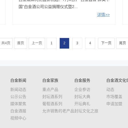
国”白金酒公司公益捐赠仪式暨2...
详情>>
共4页
首页
上一页
1
2
3
4
下一页
尾页
白金新闻
白金家族
白金服务
白金酒文化
新闻动态
重点产品
企业参访
动态
公示公告
封坛酒系列
封坛大典
市场覆盖
媒体聚焦
葡萄酒系列
开坛典礼
申请加盟
白金酒报
允许销售的老产品
封坛文化之旅
视频中心