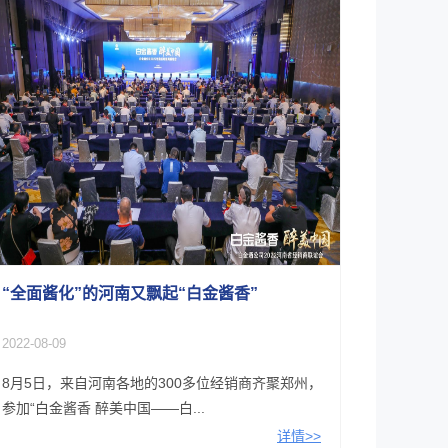
“全面酱化”的河南又飘起“白金酱香”
2022-08-09
8月5日，来自河南各地的300多位经销商齐聚郑州，
参加“白金酱香 醉美中国——白...
详情>>