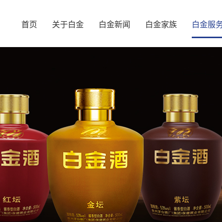
首页
关于白金
白金新闻
白金家族
白金服