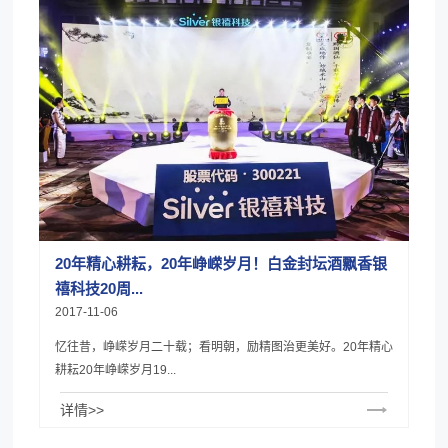
20年精心耕耘，20年峥嵘岁月！白金封坛酒飘香银
禧科技20周...
2017-11-06
忆往昔，峥嵘岁月二十载；看明朝，励精图治更美好。20年精心
耕耘20年峥嵘岁月19...
详情>>