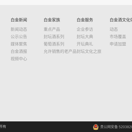
白金新闻
白金家族
白金服务
白金酒文化
新闻动态
重点产品
企业参访
动态
公示公告
封坛酒系列
封坛大典
市场覆盖
媒体聚焦
葡萄酒系列
开坛典礼
申请加盟
白金酒报
允许销售的老产品
封坛文化之旅
视频中心
权所有
贵公网安备 5203820